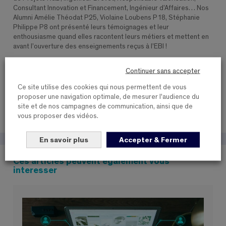
Consultant Innovation et Financement, Ingénieur d’Affaires… Nos
Alumni Amélie Théodat P25, Violaine Loubens P18, Stéphanie
Philippe P8 ont présenté leurs témoignages et leur
enthousiasme quand elles racontent leurs métiers et mettent en
avant l’ouverture des enseignements reçus à l’EBI !
Continuer sans accepter
13 DÉCEMBRE 2023
Ce site utilise des cookies qui nous permettent de vous
PARTAGER CET ARTICLE
proposer une navigation optimale, de mesurer l'audience du
site et de nos campagnes de communication, ainsi que de
vous proposer des vidéos.
En savoir plus
Accepter & Fermer
Ces articles peuvent également vous
interesser