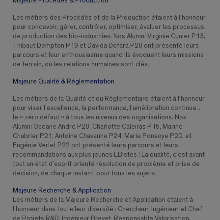
Majeure Procédés & Production
Les métiers des Procédés et de la Production étaient à l’honneur
pour concevoir, gérer, contrôler, optimiser, évaluer les processus
de production des bio-industries. Nos Alumni Virginie Cunier P13,
Thibaut Dempton P19 et Davida Dofara P28 ont présenté leurs
parcours et leur enthousiasme quand ils évoquent leurs missions
de terrain, où les relations humaines sont clés.
Majeure Qualité & Réglementation
Les métiers de la Qualité et du Règlementaire étaient à l’honneur
pour viser l’excellence, la performance, l’amélioration continue…
le « zéro défaut » à tous les niveaux des organisations. Nos
Alumni Océane André P28, Charlotte Caleiras P15, Marine
Chabrier P21, Antoine Chavanne P24, Marie Ponsoye P20, et
Eugénie Verlet P22 ont présenté leurs parcours et leurs
recommandations aux plus jeunes EBIstes ! La qualité, c’est avant
tout un état d’esprit orienté résolution de problème et prise de
décision, de chaque instant, pour tous les sujets.
Majeure Recherche & Application
Les métiers de la Majeure Recherche et Application étaient à
l’honneur dans toute leur diversité : Chercheur, Ingénieur et Chef
de Projets R&D, Ingénieur Brevet, Responsable Valorisation,