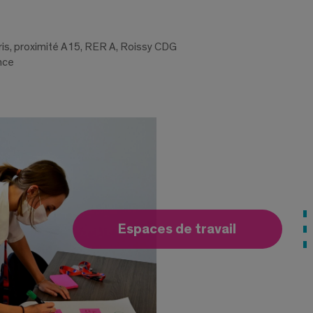
aris, proximité A15, RER A, Roissy CDG
nce
Espaces de travail