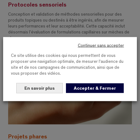
Protocoles sensoriels
Conception et validation de méthodes sensorielles pour des
produits topiques ou destinés à être ingérés, afin de mesurer
leurs performances et leur acceptabilité. Cette capacité inclut
désormais l’évaluation de formulations capillaires sur mèches de
cheveux.
Continuer sans accepter
Ce site utilise des cookies qui nous permettent de vous
proposer une navigation optimale, de mesurer l'audience du
site et de nos campagnes de communication, ainsi que de
vous proposer des vidéos.
En savoir plus
Accepter & Fermer
Projets phares