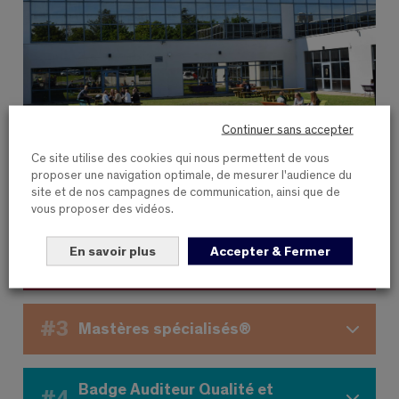
Continuer sans accepter
Ce site utilise des cookies qui nous permettent de vous
proposer une navigation optimale, de mesurer l'audience du
site et de nos campagnes de communication, ainsi que de
#1
Bachelor Biotech Engineering
vous proposer des vidéos.
En savoir plus
Accepter & Fermer
#2
Ingénieur Grande École
#3
Mastères spécialisés®
Badge Auditeur Qualité et
#4