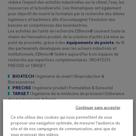
réduire l’impact des activités industrielles sur le climat, l’eau, les
ressources et la biodiversité. Ces thématiques ont également
pour objectif de nourrir la formation par la recherche des élèves
ingénieurs et bachelors afin d’accompagner l’évolution des
besoins en compétences des bioindustries.
Les activités de l’unité de recherche EBInnov® couvrent toute la
chaine de l’innovation produit, de la création d’actifs à la mise au
point de procédés, grâce à des
équipements de pointe
. Au fil
des partenariats développés avec les acteurs industriels et
institutionnels, EBInnov® fédère aujourd’hui trois équipes de
recherche aux expertises complémentaires : BIO4TECH,
PRECISE et TARGET.
BIO4TECH
I Ingénierie du vivant I Bioproduction &
Bioressources
PRECISE
I Ingénierie produit I Formulation & Sensoriel
TARGET
I Ingénierie de la médecine de précision I Délivrance
des médicaments & Santé
Continuer sans accepter
Ce site utilise des cookies qui nous permettent de vous
proposer une navigation optimale, de mesurer l'audience du
site et de nos campagnes de communication, ainsi que de
vous proposer des vidéos.