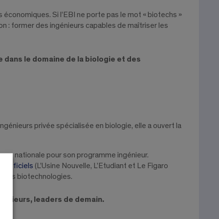
 économiques. Si l’EBI ne porte pas le mot « biotechs »
on : former des ingénieurs capables de maîtriser les
le dans le domaine de la biologie et des
nieurs privée spécialisée en biologie, elle a ouvert la
sance nationale pour son programme ingénieur.
 officiels
(L’Usine Nouvelle, L’Etudiant et Le Figaro
et des biotechnologies.
ngénieurs, leaders de demain.