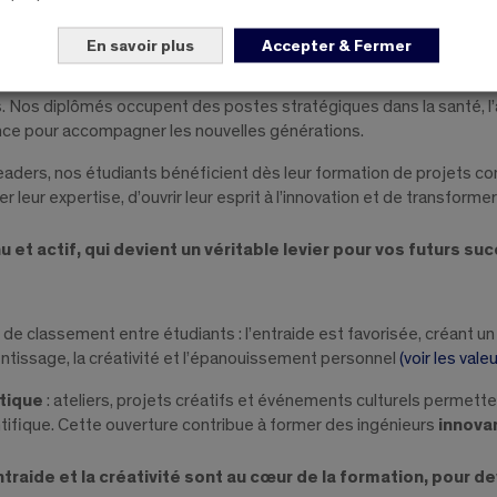
ssant
En savoir plus
Accepter & Fermer
ur d’un écosystème dynamique, soutenu par le plus grand réseau d’a
s. Nos diplômés occupent des postes stratégiques dans la santé, l
ence pour accompagner les nouvelles générations.
eaders, nos étudiants bénéficient dès leur formation de projets co
r leur expertise, d’ouvrir leur esprit à l’innovation et de transform
nu et actif, qui devient un véritable levier pour vos futurs s
a pas de classement entre étudiants : l’entraide est favorisée, créant 
entissage, la créativité et l’épanouissement personnel
(voir les vale
tique
: ateliers, projets créatifs et événements culturels permetten
entifique. Cette ouverture contribue à former des ingénieurs
innova
’entraide et la créativité sont au cœur de la formation, pour 