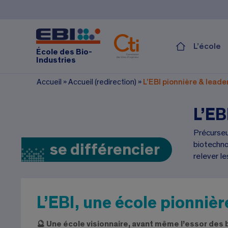
L’école
École des Bio-
Industries
Accueil
»
Accueil (redirection)
»
L’EBI pionnière & leade
L’EB
Précurseur
biotechno
se différencier
relever le
L’EBI, une école pionnièr
🔮 Une école visionnaire, avant même l’essor des