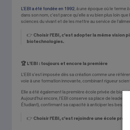
L’EBI a été fondée en 1992
, à une époque où le terme
b
dans son nom, c’est parce qu’elle a vu bien plus loin qu
sciences du vivant et de les mettre au service de l’alime
👉
Choisir l’EBI, c’est adopter la même vision p
biotechnologies.
🏆 L’EBI : toujours et encore la première
L’EBI s’est imposée dès sa création comme une référence
voie à une formation innovante, combinant rigueur scienti
Elle a été également la première école privée de biologie
Aujourd’hui encore, l’EBI conserve sa place de leader pa
Étudiant), confirmant sa capacité à anticiper les besoin
👉
Choisir l’EBI, c’est rejoindre une école pré