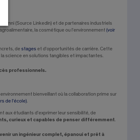
lumni (Source Linkedin) et de partenaires industriels
’agroalimentaire, la cosmétique ou l’environnement
(voir
ncrets, de
stages
et d’opportunités de carrière. Cette
er la science en solutions tangibles et impactantes.
uccès professionnels.
un environnement bienveillant où la collaboration prime sur
urs de l’école)
.
t aux étudiants d’exprimer leur sensibilité, de
nts, curieux et capables de penser différemment
.
devenir un ingénieur complet, épanoui et prêt à