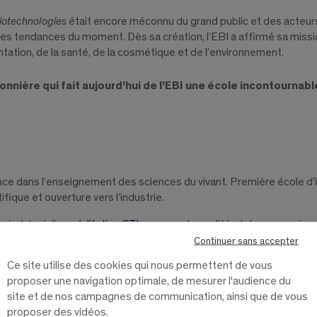
iotechnologies
était encore méconnu du grand public et des acteurs
e les tendances du moment. Dès sa création, l’EBI a affirmé sa missi
ntation, de la santé, de la cosmétique et de l’environnement.
ionnière qui fait aujourd’hui de l’EBI une école incontournab
 dans l’enseignement des sciences du vivant. Première école d’ingé
fique et ouverture vers l’industrie.
 à obtenir l’
accréditation CTI
, un gage de qualité et de reconnais
rmi les écoles d’ingénieurs privées en biologie dans les
classements
Continuer sans accepter
s des secteurs de la santé, de l’agroalimentaire, de la cosmétique 
Ce site utilise des cookies qui nous permettent de vous
proposer une navigation optimale, de mesurer l'audience du
curseur et reconnue, qui forme les ingénieurs et assistants i
site et de nos campagnes de communication, ainsi que de vous
proposer des vidéos.