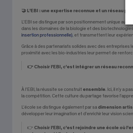
🤝 L’EBI : une expertise reconnue et un réseau pui
L’EBI se distingue par son positionnement unique au cœ
dans les domaines de la biologie et des biotechnologie
insertion professionnelle)
, et transmettent leur expéri
Grâce à des partenariats solides avec des entreprises l
proximité avec les bio-industries leur permet de renforce
👉 Choisir l’EBI, c’est intégrer un réseau recon
À l’EBI, la réussite se construit
ensemble
. Ici, il n’y 
la compétition. Cette culture du partage favorise l’appr
L’école se distingue également par sa
dimension artis
développer leur imagination et d’enrichir leur vision sci
👉
Choisir l’EBI, c’est rejoindre une école où l