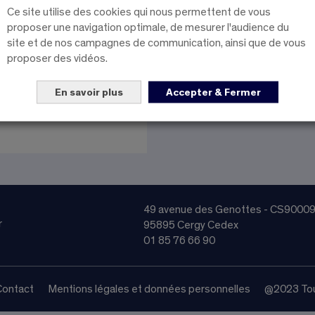
Ce site utilise des cookies qui nous permettent de vous
proposer une navigation optimale, de mesurer l'audience du
site et de nos campagnes de communication, ainsi que de vous
proposer des vidéos.
En savoir plus
Accepter & Fermer
49 avenue des Genottes - CS9000
r
95895 Cergy Cedex
01 85 76 66 90
Contact
Mentions légales et données personnelles
@2023 Tou