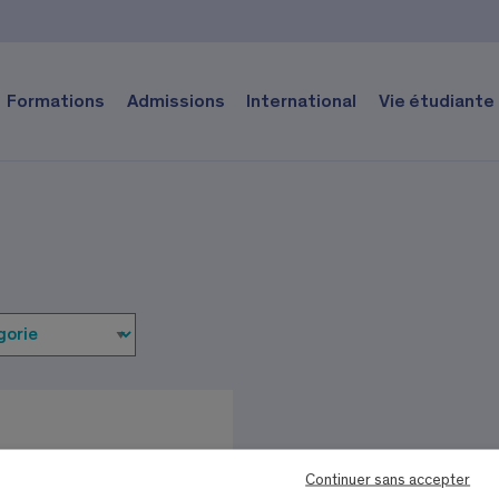
Formations
Admissions
International
Vie étudiante
Continuer sans accepter
En savoir plus