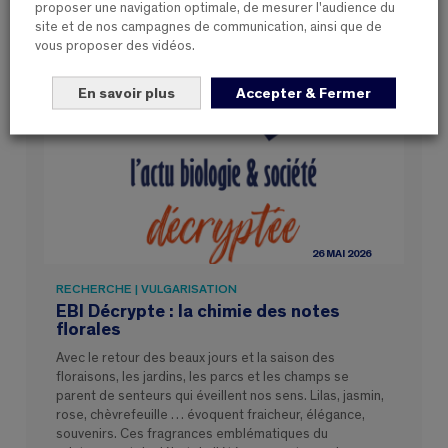
proposer une navigation optimale, de mesurer l'audience du
site et de nos campagnes de communication, ainsi que de
vous proposer des vidéos.
En savoir plus
Accepter & Fermer
26 MAI 2026
RECHERCHE | VULGARISATION
EBI Décrypte : la chimie des notes
florales
Avec le retour des beaux jours et la saison des
floraisons, les jardins, les parcs et les champs se
parent de senteurs qui éveillent nos sens. Lilas, jasmin,
rose, chèvrefeuille … évoquent fraicheur, élégance,
souvenirs. Ces fragrances emblématiques du