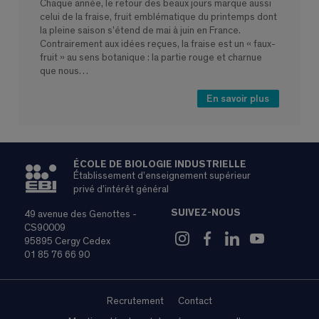
Chaque année, le retour des beaux jours marque aussi
celui de la fraise, fruit emblématique du printemps dont
la pleine saison s’étend de mai à juin en France.
Contrairement aux idées reçues, la fraise est un « faux-
fruit » au sens botanique : la partie rouge et charnue
que nous…
En savoir plus
ÉCOLE DE BIOLOGIE INDUSTRIELLE
Établissement d’enseignement supérieur
privé d’intérêt général
SUIVEZ-NOUS
49 avenue des Genottes -
CS90009
95895 Cergy Cedex
01 85 76 66 90
Recrutement
Contact