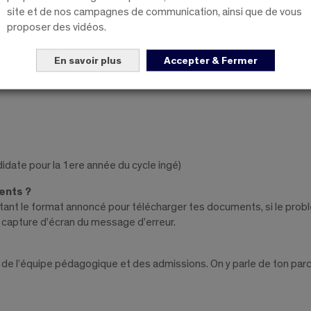
?
site et de nos campagnes de communication, ainsi que de vous
restent acquis à l’EBI quelle que soit la décision du jury d’admissio
proposer des vidéos.
candidature sur MyEBI ?
En savoir plus
Accepter & Fermer
suivants :
didate pour la 1ere année du cycle ingé)
ents ?
tant le format annoncé pour télécharger tes documents, si le prob
apture d’écran du message d’erreur.
de l’équipe pédagogique et des admissions. On y parle de ton par