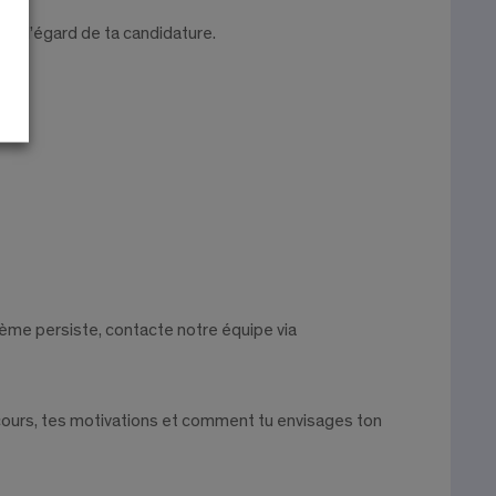
n à l’égard de ta candidature.
lème persiste, contacte notre équipe via
cours, tes motivations et comment tu envisages ton