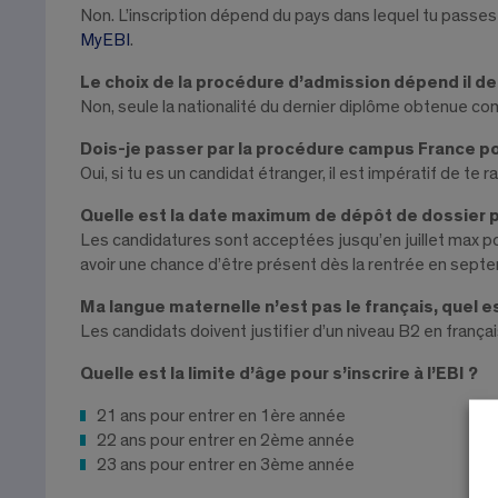
Non. L’inscription dépend du pays dans lequel tu passes t
MyEBI
.
Le choix de la procédure d’admission dépend il de 
Non, seule la nationalité du dernier diplôme obtenue co
Dois-je passer par la procédure campus France pou
Oui, si tu es un candidat étranger, il est impératif d
Quelle est la date maximum de dépôt de dossier p
Les candidatures sont acceptées jusqu’en juillet max p
avoir une chance d’être présent dès la rentrée en sept
Ma langue maternelle n’est pas le français, quel e
Les candidats doivent justifier d’un niveau B2 en françai
Quelle est la limite d’âge pour s’inscrire à l’EBI ?
21 ans pour entrer en 1ère année
22 ans pour entrer en 2ème année
23 ans pour entrer en 3ème année