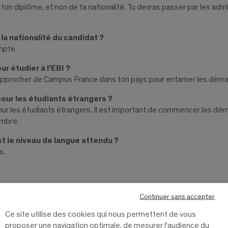
on diplôme, et non de ta nationalité. Tu devras passer par les admis
la nationalité du candidat ?
mpte.
r étudier à l’EBI ?
e te rapprocher de Campus France dans ton pays pour entamer les dé
our les étudiants étrangers ?
our les étudiants étrangers. Il est important de commencer les dé
embre.
st le niveau de langue attendu ?
s.
Continuer sans accepter
Ce site utilise des cookies qui nous permettent de vous
proposer une navigation optimale, de mesurer l'audience du