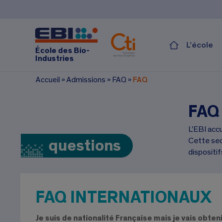
L’école
École des Bio-
Industries
Accueil
»
Admissions
»
FAQ
»
FAQ
FAQ
L’EBI accu
Cette sec
questions
dispositif
FAQ INTERNATIONAUX
Je suis de nationalité Française mais je vais obten