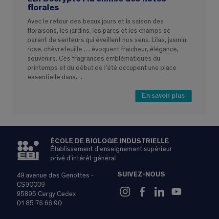
florales
Avec le retour des beaux jours et la saison des
floraisons, les jardins, les parcs et les champs se
parent de senteurs qui éveillent nos sens. Lilas, jasmin,
rose, chèvrefeuille … évoquent fraicheur, élégance,
souvenirs. Ces fragrances emblématiques du
printemps et du début de l’été occupent une place
essentielle dans…
En savoir plus
ÉCOLE DE BIOLOGIE INDUSTRIELLE
Établissement d’enseignement supérieur
privé d’intérêt général
SUIVEZ-NOUS
49 avenue des Genottes -
CS90009
95895 Cergy Cedex
01 85 76 66 90