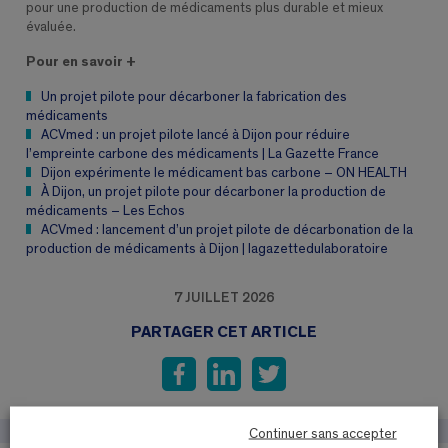
pour une production de médicaments plus durable et mieux
évaluée.
Pour en savoir +
Un projet pilote pour décarboner la fabrication des
médicaments
ACVmed : un projet pilote lancé à Dijon pour réduire
l’empreinte carbone des médicaments | La Gazette France
Dijon expérimente le médicament bas carbone – ON HEALTH
À Dijon, un projet pilote pour décarboner la production de
médicaments – Les Echos
ACVmed : lancement d’un projet pilote de décarbonation de la
production de médicaments à Dijon | lagazettedulaboratoire
7 JUILLET 2026
PARTAGER CET ARTICLE
Continuer sans accepter