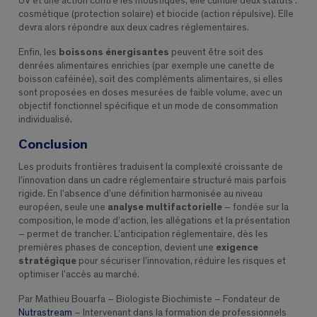
UV et une action contre les moustiques, elle cumule deux statuts :
cosmétique (protection solaire) et biocide (action répulsive). Elle
devra alors répondre aux deux cadres réglementaires.
Enfin, les
boissons énergisantes
peuvent être soit des
denrées alimentaires enrichies (par exemple une canette de
boisson caféinée), soit des compléments alimentaires, si elles
sont proposées en doses mesurées de faible volume, avec un
objectif fonctionnel spécifique et un mode de consommation
individualisé.
Conclusion
Les produits frontières traduisent la complexité croissante de
l’innovation dans un cadre réglementaire structuré mais parfois
rigide. En l’absence d’une définition harmonisée au niveau
européen, seule une
analyse multifactorielle
– fondée sur la
composition, le mode d’action, les allégations et la présentation
– permet de trancher. L’anticipation réglementaire, dès les
premières phases de conception, devient une
exigence
stratégique
pour sécuriser l’innovation, réduire les risques et
optimiser l’accès au marché.
Par Mathieu Bouarfa – Biologiste Biochimiste – Fondateur de
Nutrastream
– Intervenant dans la formation de professionnels