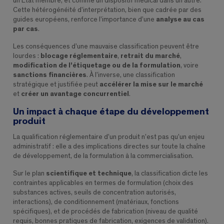
un État membre, et comme un dispositif médical dans un autre.
Cette hétérogénéité d’interprétation, bien que cadrée par des
guides européens, renforce l’importance d’une
analyse au cas
par cas
.
Les conséquences d’une mauvaise classification peuvent être
lourdes :
blocage réglementaire
,
retrait du marché
,
modification de l’étiquetage ou de la formulation
, voire
sanctions financières
. À l’inverse, une classification
stratégique et justifiée peut
accélérer la mise sur le marché
et
créer un avantage concurrentiel
.
Un impact à chaque étape du développement
produit
La qualification réglementaire d’un produit n’est pas qu’un enjeu
administratif : elle a des implications directes sur toute la chaîne
de développement, de la formulation à la commercialisation.
Sur le plan
scientifique et technique
, la classification dicte les
contraintes applicables en termes de formulation (choix des
substances actives, seuils de concentration autorisés,
interactions), de conditionnement (matériaux, fonctions
spécifiques), et de procédés de fabrication (niveau de qualité
requis, bonnes pratiques de fabrication, exigences de validation).