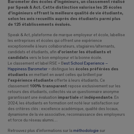
Barometer des écoles d’ingénieurs, un classement réalisé
par Speak & Act. Cette distinction valorise les 25 écoles
d’ingénieurs offrant la meilleure qualité de vie étudiante,
selon les avis recueillis auprès des étudiants parmi plus
de 125 établissements évalués.
Speak & Act, plateforme de marque employeur et école, labellise
les entreprises et écoles qui offrent une expérience
exceptionnelle à leurs collaborateurs, stagiaires/alternants,
candidats et étudiants, afin
d’orienter les étudiants et
candidats
vers le bon employeur et la bonne école.
Le classement et label RSE « B
est School Experience –
Happiness Barometer
» distingue les
écoles préférées des
étudiants
en mettant en avant celles qui brillent par
l’expérience étudiante
offerte à leurs étudiants. Ce
classement
100% transparent
repose exclusivement sur les
retours des étudiants, collectés via un questionnaire anonyme
garantissant une évaluation
impartiale
et
indépendante
. En
2024, les étudiants en formation ont noté leur satisfaction sur
des critères clés : excellence académique, qualité des locaux,
dynamisme de la vie associative, reconnaissance des employeurs
et force du réseau alumni…
Retrouvez plus d’informations sur la
méthodologie
sur