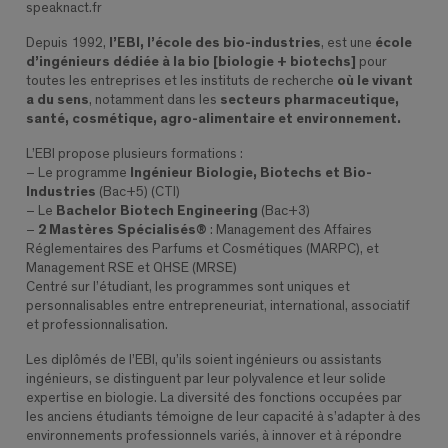
speaknact.fr
Depuis 1992,
l’EBI, l’école des bio-industries
, est une
école
d’ingénieurs dédiée à la bio [biologie + biotechs]
pour
toutes les entreprises et les instituts de recherche
où le vivant
a du sens
, notamment dans les
secteurs pharmaceutique,
santé, cosmétique, agro-alimentaire et environnement.
L’EBI propose plusieurs formations :
– Le programme
Ingénieur Biologie, Biotechs et Bio-
Industries
(Bac+5) (CTI)
– Le
Bachelor Biotech Engineering
(Bac+3)
–
2 Mastères Spécialisés®
: Management des Affaires
Réglementaires des Parfums et Cosmétiques (MARPC), et
Management RSE et QHSE (MRSE)
Centré sur l’étudiant, les programmes sont uniques et
personnalisables entre entrepreneuriat, international, associatif
et professionnalisation.
Les diplômés de l’EBI, qu’ils soient ingénieurs ou assistants
ingénieurs, se distinguent par leur polyvalence et leur solide
expertise en biologie. La diversité des fonctions occupées par
les anciens étudiants témoigne de leur capacité à s’adapter à des
environnements professionnels variés, à innover et à répondre