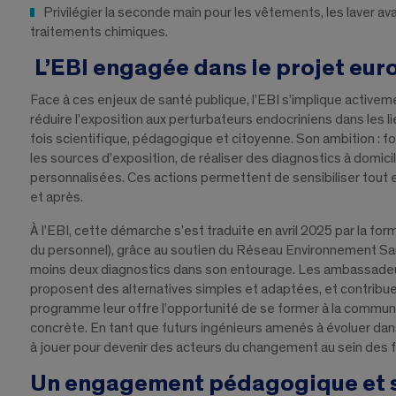
Privilégier la seconde main pour les vêtements, les laver ava
traitements chimiques.
L’EBI engagée dans le projet eu
Face à ces enjeux de santé publique, l’EBI s’implique active
réduire l’exposition aux perturbateurs endocriniens dans les 
fois scientifique, pédagogique et citoyenne. Son ambition : 
les sources d’exposition, de réaliser des diagnostics à domi
personnalisées. Ces actions permettent de sensibiliser to
et après.
À l’EBI, cette démarche s’est traduite en avril 2025 par la 
du personnel), grâce au soutien du Réseau Environnement S
moins deux diagnostics dans son entourage. Les ambassadeurs
proposent des alternatives simples et adaptées, et contribuent
programme leur offre l’opportunité de se former à la commun
concrète. En tant que futurs ingénieurs amenés à évoluer dans l
à jouer pour devenir des acteurs du changement au sein des fil
Un engagement pédagogique et s