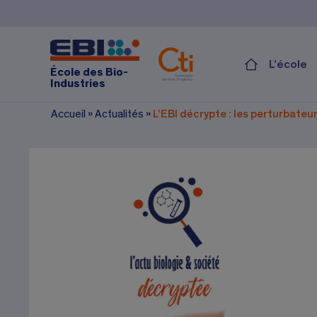
L’école
École des Bio-
Industries
Accueil
»
Actualités
»
L’EBI décrypte : les perturbateu