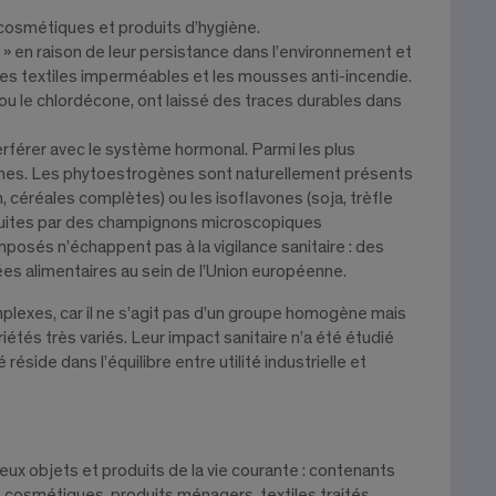
cosmétiques et produits d’hygiène.
s » en raison de leur persistance dans l’environnement et
 les textiles imperméables et les mousses anti-incendie.
 ou le chlordécone, ont laissé des traces durables dans
férer avec le système hormonal. Parmi les plus
ines. Les phytoestrogènes sont naturellement présents
, céréales complètes) ou les isoflavones (soja, trèfle
oduites par des champignons microscopiques
posés n’échappent pas à la vigilance sanitaire : des
es alimentaires au sein de l’Union européenne.
mplexes, car il ne s’agit pas d’un groupe homogène mais
tés très variés. Leur impact sanitaire n’a été étudié
 réside dans l’équilibre entre utilité industrielle et
x objets et produits de la vie courante : contenants
 cosmétiques, produits ménagers, textiles traités,