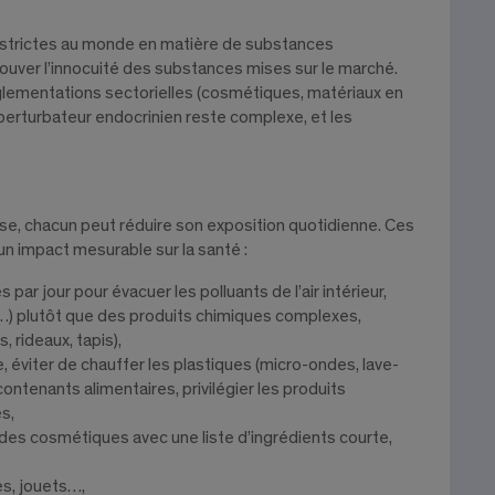
s strictes au monde en matière de substances
uver l’innocuité des substances mises sur le marché.
glementations sectorielles (cosmétiques, matériaux en
n perturbateur endocrinien reste complexe, et les
use, chacun peut réduire son exposition quotidienne. Ces
un impact mesurable sur la santé :
ar jour pour évacuer les polluants de l’air intérieur,
e…) plutôt que des produits chimiques complexes,
, rideaux, tapis),
e, éviter de chauffer les plastiques (micro-ondes, lave-
s contenants alimentaires, privilégier les produits
es,
sir des cosmétiques avec une liste d’ingrédients courte,
es, jouets…,