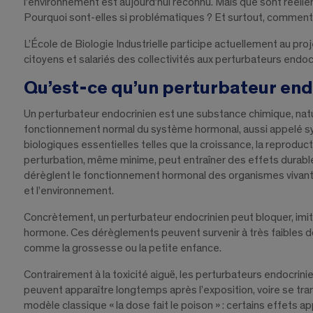
l’environnement est aujourd’hui reconnu. Mais que sont réell
Pourquoi sont-elles si problématiques ? Et surtout, comment
L’École de Biologie Industrielle participe actuellement au pr
citoyens et salariés des collectivités aux perturbateurs endoc
Qu’est-ce qu’un perturbateur end
Un perturbateur endocrinien est une substance chimique, naturel
fonctionnement normal du système hormonal, aussi appelé s
biologiques essentielles telles que la croissance, la reprod
perturbation, même minime, peut entraîner des effets durables
dérèglent le fonctionnement hormonal des organismes vivants 
et l’environnement.
Concrètement, un perturbateur endocrinien peut bloquer, imit
hormone. Ces dérèglements peuvent survenir à très faibles d
comme la grossesse ou la petite enfance.
Contrairement à la toxicité aiguë, les perturbateurs endocrin
peuvent apparaître longtemps après l’exposition, voire se tr
modèle classique « la dose fait le poison » : certains effets 