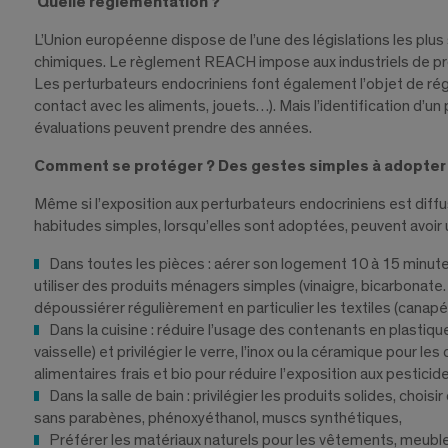
Quelle réglementation ?
L’Union européenne dispose de l’une des législations les plu
chimiques. Le règlement REACH impose aux industriels de pro
Les perturbateurs endocriniens font également l’objet de ré
contact avec les aliments, jouets…). Mais l’identification d’u
évaluations peuvent prendre des années.
Comment se protéger ? Des gestes simples à adopter
Même si l’exposition aux perturbateurs endocriniens est diff
habitudes simples, lorsqu’elles sont adoptées, peuvent avoir 
Dans toutes les pièces : aérer son logement 10 à 15 minutes p
utiliser des produits ménagers simples (vinaigre, bicarbonat
dépoussiérer régulièrement en particulier les textiles (canapés
Dans la cuisine : réduire l’usage des contenants en plastiqu
vaisselle) et privilégier le verre, l’inox ou la céramique pour le
alimentaires frais et bio pour réduire l’exposition aux pesticid
Dans la salle de bain : privilégier les produits solides, choi
sans parabènes, phénoxyéthanol, muscs synthétiques,
Préférer les matériaux naturels pour les vêtements, meubl