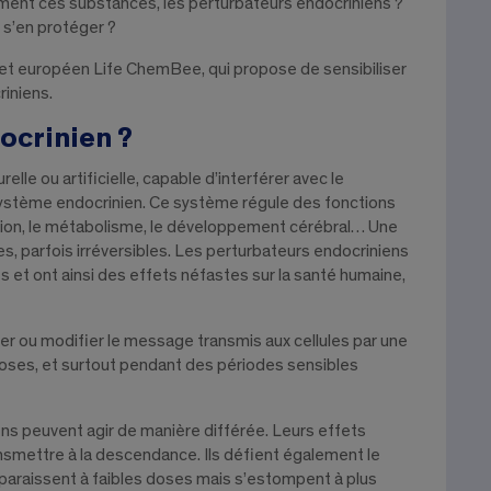
ement ces substances, les perturbateurs endocriniens ?
 s’en protéger ?
ojet européen Life ChemBee, qui propose de sensibiliser
riniens.
ocrinien ?
le ou artificielle, capable d’interférer avec le
ystème endocrinien. Ce système régule des fonctions
uction, le métabolisme, le développement cérébral… Une
, parfois irréversibles. Les perturbateurs endocriniens
et ont ainsi des effets néfastes sur la santé humaine,
er ou modifier le message transmis aux cellules par une
oses, et surtout pendant des périodes sensibles
iens peuvent agir de manière différée. Leurs effets
ansmettre à la descendance. Ils défient également le
apparaissent à faibles doses mais s’estompent à plus