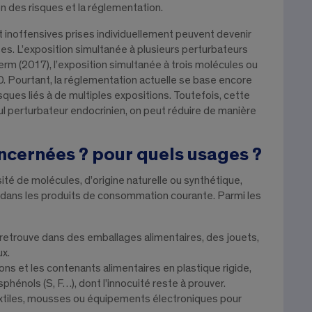
on des risques et la réglementation.
t inoffensives prises individuellement peuvent devenir
es. L’exposition simultanée à plusieurs perturbateurs
nserm (2017), l’exposition simultanée à trois molécules ou
000. Pourtant, la réglementation actuelle se base encore
isques liés à de multiples expositions. Toutefois, cette
eul perturbateur endocrinien, on peut réduire de manière
ncernées ? pour quels usages ?
té de molécules, d’origine naturelle ou synthétique,
 dans les produits de consommation courante. Parmi les
 retrouve dans des emballages alimentaires, des jouets,
ux.
ons et les contenants alimentaires en plastique rigide,
hénols (S, F…), dont l’innocuité reste à prouver.
textiles, mousses ou équipements électroniques pour