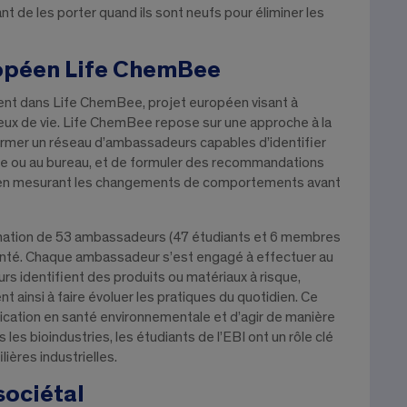
nt de les porter quand ils sont neufs pour éliminer les
ropéen Life ChemBee
ment dans Life ChemBee, projet européen visant à
lieux de vie. Life ChemBee repose sur une approche à la
former un réseau d’ambassadeurs capables d’identifier
cile ou au bureau, et de formuler des recommandations
ut en mesurant les changements de comportements avant
formation de 53 ambassadeurs (47 étudiants et 6 membres
anté. Chaque ambassadeur s’est engagé à effectuer au
 identifient des produits ou matériaux à risque,
 ainsi à faire évoluer les pratiques du quotidien. Ce
ication en santé environnementale et d’agir de manière
es bioindustries, les étudiants de l’EBI ont un rôle clé
ières industrielles.
ociétal