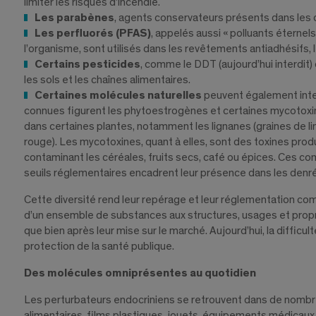
limiter les risques d’incendie.
Les parabènes
, agents conservateurs présents dans les 
Les perfluorés (PFAS)
, appelés aussi « polluants éternel
l’organisme, sont utilisés dans les revêtements antiadhésifs,
Certains pesticides
, comme le DDT (aujourd’hui interdit)
les sols et les chaînes alimentaires.
Certaines molécules naturelles
peuvent également inter
connues figurent les phytoestrogènes et certaines mycotox
dans certaines plantes, notamment les lignanes (graines de lin
rouge). Les mycotoxines, quant à elles, sont des toxines pr
contaminant les céréales, fruits secs, café ou épices. Ces com
seuils réglementaires encadrent leur présence dans les denré
Cette diversité rend leur repérage et leur réglementation co
d’un ensemble de substances aux structures, usages et proprié
que bien après leur mise sur le marché. Aujourd’hui, la difficulté
protection de la santé publique.
Des molécules omniprésentes au quotidien
Les perturbateurs endocriniens se retrouvent dans de nombreu
alimentaires, films plastiques, jouets, équipements médicaux,