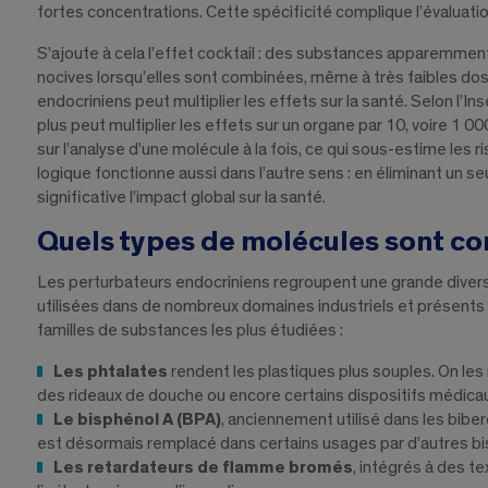
fortes concentrations. Cette spécificité complique l’évaluati
S’ajoute à cela l’effet cocktail : des substances apparemmen
nocives lorsqu’elles sont combinées, même à très faibles dos
endocriniens peut multiplier les effets sur la santé. Selon l’I
plus peut multiplier les effets sur un organe par 10, voire 1 
sur l’analyse d’une molécule à la fois, ce qui sous-estime les r
logique fonctionne aussi dans l’autre sens : en éliminant un s
significative l’impact global sur la santé.
Quels types de molécules sont co
Les perturbateurs endocriniens regroupent une grande diversi
utilisées dans de nombreux domaines industriels et présents
familles de substances les plus étudiées :
Les phtalates
rendent les plastiques plus souples. On les
des rideaux de douche ou encore certains dispositifs médica
Le bisphénol A (BPA)
, anciennement utilisé dans les biber
est désormais remplacé dans certains usages par d’autres bisp
Les retardateurs de flamme bromés
, intégrés à des 